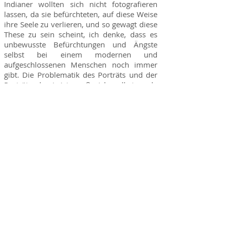
Indianer wollten sich nicht fotografieren
lassen, da sie befürchteten, auf diese Weise
ihre Seele zu verlieren, und so gewagt diese
Porträts des Düsseldorfer Malers Detlev Foth, Arbeiten in Öl
These zu sein scheint, ich denke, dass es
auf Leinwand - Porträtmalerei, Auftragsmalerei, Düsseldorf
unbewusste Befürchtungen und Ängste
selbst bei einem modernen und
aufgeschlossenen Menschen noch immer
gibt. Die Problematik des Porträts und der
Porträtmalerei ist groß, ich selbst male
gerne Verstorbene, ich male ihnen gerne
hinterher, um es so zu formulieren. Auf
diese Weise verletze ich sie bzw. ihre
Persönlichkeitsrechte nicht, sondern nutze
die Möglichkeit, mich vor ihnen zu
verneigen, eine gewisse Qualität meiner
Arbeit natürlich vorausgesetzt. Da Kunst
aber alles darf, setzt sich auch meine eigene
Kunst über meine Bedenken hinweg und
lässt mich lebende Personen malen, und
das mit schwindendem Bedenken.
Bedingung, um ein Porträt zu malen, ist,
wie meine Überzeugung ist, Respekt vor